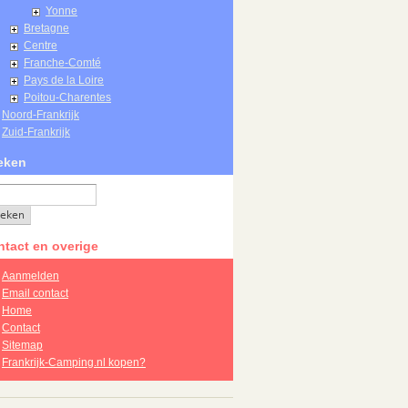
Yonne
Bretagne
Centre
Franche-Comté
Pays de la Loire
Poitou-Charentes
Noord-Frankrijk
Zuid-Frankrijk
eken
tact en overige
Aanmelden
Email contact
Home
Contact
Sitemap
Frankrijk-Camping.nl kopen?