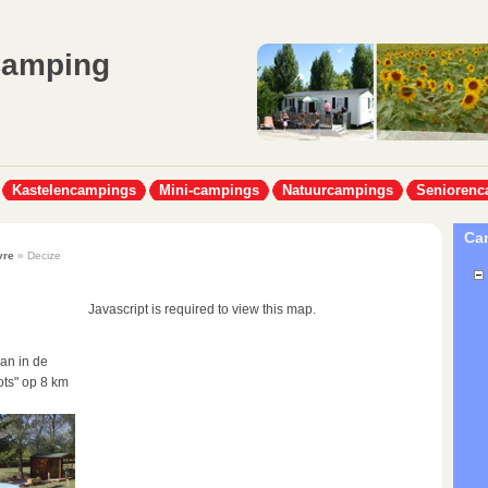
Camping
Kastelencampings
Mini-campings
Natuurcampings
Seniorenc
Cam
vre
» Decize
Javascript is required to view this map.
an in de
ots" op 8 km