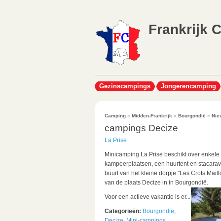
Frankrijk 
Gezinscampings
Jongerencamping
Camping
»
Midden-Frankrijk
»
Bourgondië
»
Nie
campings Decize
La Prise
Minicamping La Prise beschikt over enkele
kampeerplaatsen, een huurtent en stacarav
buurt van het kleine dorpje "Les Crots Maill
van de plaats Decize in in Bourgondië.
Voor een actieve vakantie is er...
Categorieën:
Bourgondië
,
Decize
,
Mini-campings
,