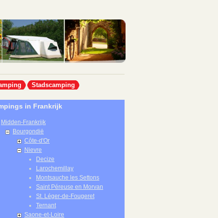
amping
Stadscamping
pings in Frankrijk
Midden-Frankrijk
Bourgondië
Côte-d'Or
Nievre
Decize
Larochemillay
Montsauche les Settons
Saint Péreuse en Morvan
St. Léger-de-Fougeret
Ternant
Saone-et-Loire