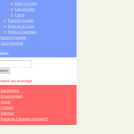
Indre-et-Loire
Loir-et-Cher
Loiret
Franche-Comté
Pays de la Loire
Poitou-Charentes
Noord-Frankrijk
Zuid-Frankrijk
eken
tact en overige
Aanmelden
Email contact
Home
Contact
Sitemap
Frankrijk-Camping.nl kopen?