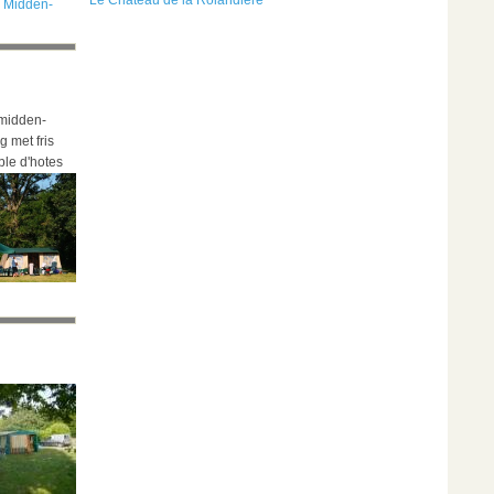
Le Château de la Rolandière
,
Midden-
 midden-
g met fris
ble d'hotes