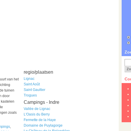
Zo
regio/plaatsen
Lignac
Con
uurt van het
Saint Août
ichting
Saint Gaultier
 de tuinen
Trogues
en door
 kastelen
Campings - Indre
de
Vallée de Lignac
ingen zoals
L'Oasis du Berry
Fermette de la Haye
Domaine de Puylagorge
mpings
,