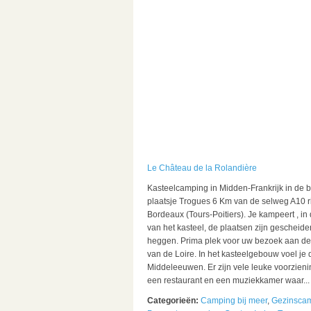
Le Château de la Rolandière
Kasteelcamping in Midden-Frankrijk in de b
plaatsje Trogues 6 Km van de selweg A10 r
Bordeaux (Tours-Poitiers). Je kampeert , in
van het kasteel, de plaatsen zijn gescheid
heggen. Prima plek voor uw bezoek aan de
van de Loire. In het kasteelgebouw voel je 
Middeleeuwen. Er zijn vele leuke voorzien
een restaurant en een muziekkamer waar...
Categorieën:
Camping bij meer
,
Gezinsca