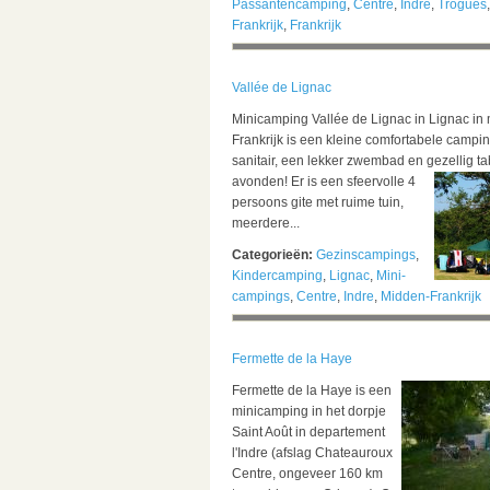
Passantencamping
,
Centre
,
Indre
,
Trogues
Frankrijk
,
Frankrijk
Vallée de Lignac
Minicamping Vallée de Lignac in Lignac in
Frankrijk is een kleine comfortabele campin
sanitair, een lekker zwembad en gezellig ta
avonden!
Er is een sfeervolle 4
persoons gite met ruime tuin,
meerdere...
Categorieën:
Gezinscampings
,
Kindercamping
,
Lignac
,
Mini-
campings
,
Centre
,
Indre
,
Midden-Frankrijk
Fermette de la Haye
Fermette de la Haye is een
minicamping in het dorpje
Saint Août in departement
l'Indre (afslag Chateauroux
Centre, ongeveer 160 km