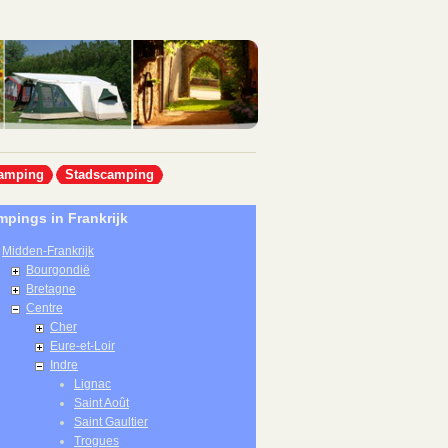
amping
Stadscamping
pings in Frankrijk
Midden-Frankrijk
Bourgondië
Bretagne
Centre
Cher
Eure-et-Loir
Indre
Lignac
Saint Août
Saint Gaultier
Trogues