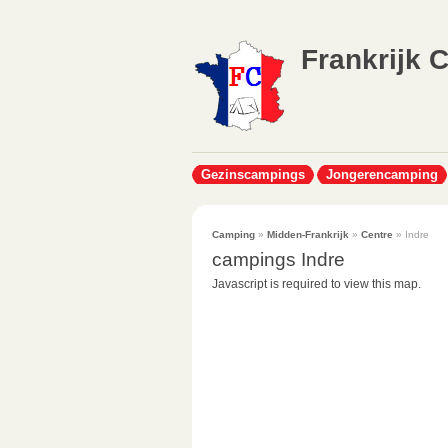
Frankrijk 
Gezinscampings
Jongerencamping
Camping
»
Midden-Frankrijk
»
Centre
» Indre
campings Indre
Javascript is required to view this map.