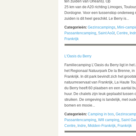
ten zuiden van Orleans). Op
25 km van de A20 richting Limoges, Toulou
Dordogne. Voor een tussenstop onderweg 
zuiden is dit heel geschikt. Le Berry is...
Categorieën:
Gezinscampings
,
Mini-campi
Passantencamping
,
Saint Août
,
Centre
,
Ind
Frankrijk
L'Oasis du Berry
Familiecamping L’Oasis du Berry ligt in het
het Regionaal Natuurpark De la Brenne, in
Frankrijk. In dit park bevindt zich het groots
natuurreservaat van Frankrijk, La Haute To
du Berry heeft 60 plaatsen en een aantal b
huur. De chalets zijn leuk geplaatst tusse
struiken. De omgeving is landelijk, met ou
bomen en mooie...
Categorieën:
Camping in bos
,
Gezinscamp
Passantencamping
,
Wifi camping
,
Saint Gau
Centre
,
Indre
,
Midden-Frankrijk
,
Frankrijk