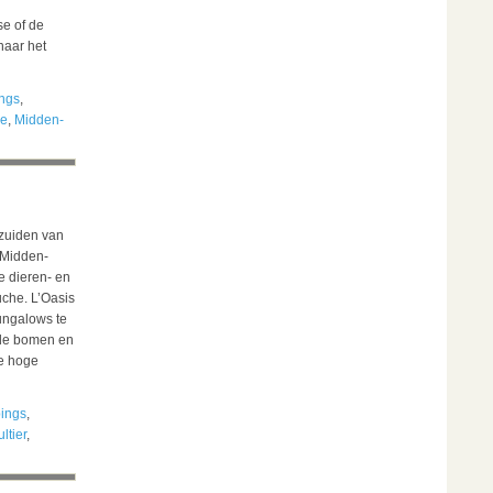
se of de
naar het
ngs
,
re
,
Midden-
 zuiden van
 Midden-
te dieren- en
uche. L’Oasis
ungalows te
n de bomen en
de hoge
ings
,
ltier
,