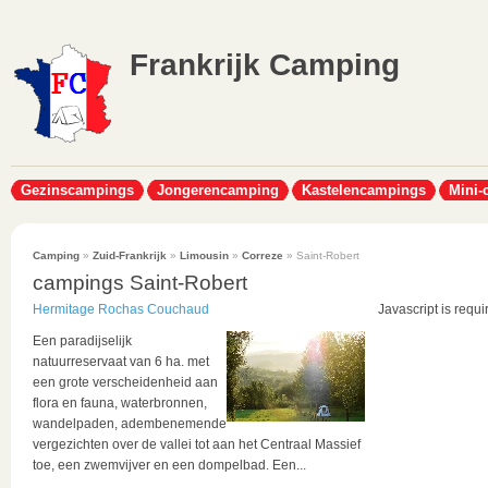
Frankrijk Camping
Gezinscampings
Jongerencamping
Kastelencampings
Mini-
Camping
»
Zuid-Frankrijk
»
Limousin
»
Correze
» Saint-Robert
campings Saint-Robert
Hermitage Rochas Couchaud
Javascript is requi
Een paradijselijk
natuurreservaat van 6 ha. met
een grote verscheidenheid aan
flora en fauna, waterbronnen,
wandelpaden, adembenemende
vergezichten over de vallei tot aan het Centraal Massief
toe, een zwemvijver en een dompelbad. Een...