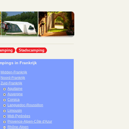
amping
Stadscamping
pings in Frankrijk
Midden-Frankrijk
Noord-Frankrijk
Zuid-Frankrijk
Aquitaine
Auvergne
Corsica
Languedoc-Roussillon
Limousin
Midi-Pyrénées
Provence-Alpen-Côte d'Azur
Rhône-Alpen