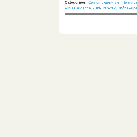
Categorieën:
Camping-aan-rivier
,
Natuurc
Privas
,
Ardeche
,
Zuid-Frankrijk
,
Rhône-Alp