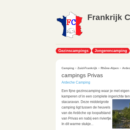
Frankrijk 
Gezinscampings
Jongerencamping
Camping
»
Zuid-Frankrijk
»
Rhône-Alpen
»
Arde
campings Privas
Ardeche Camping
Een fijne gezinscamping waar je met eigen 
kamperen of in een complete ingerichte tent
stacaravan.
Deze middelgrote
camping ligt tussen de heuvels
van de Ardèche op loopafstand
van Privas en nabij een riviertje.
In dit warme stukje...