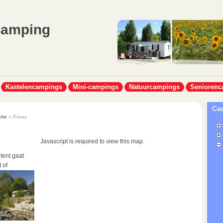
Camping
Kastelencampings
Mini-campings
Natuurcampings
Seniorenc
Cam
che
» Privas
Javascript is required to view this map.
tent gaat
 of