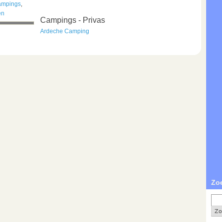
ampings
,
en
Campings - Privas
Ardeche Camping
Zo