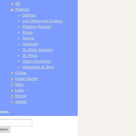
Ain
Ardeche
Darbres
Les Ollières-sur-Eyrieux
Pradons (Ruoms)
Privas
Ruoms
Sampzon
St. Alban-Auriolles
St. Privat
Vallon-Pont-d'Arc
Villeneuve de Berg
Drôme
Haute-Savoie
Isere
Loire
Rhone
Savoie
eken