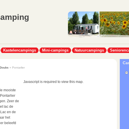
Camping
Kastelencampings
Mini-campings
Natuurcampings
Seniorenc
Cam
Doubs
» Pontarlier
Javascript is required to view this map.
de mooiste
Pontarlier
gen. Zeer de
et lac de
-Lac en de
aar het
er beleefd