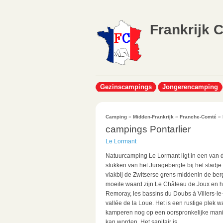
Frankrijk 
Gezinscampings
Jongerencamping
Camping
»
Midden-Frankrijk
»
Franche-Comté
»
campings Pontarlier
Le Lormant
Natuurcamping Le Lormant ligt in een van 
stukken van het Juragebergte bij het stadje 
vlakbij de Zwitserse grens middenin de ber
moeite waard zijn Le Château de Joux en h
Remoray, les bassins du Doubs à Villers-le
vallée de la Loue. Het is een rustige plek w
kamperen nog op een oorspronkelijke mani
kan worden. Het sanitair is...