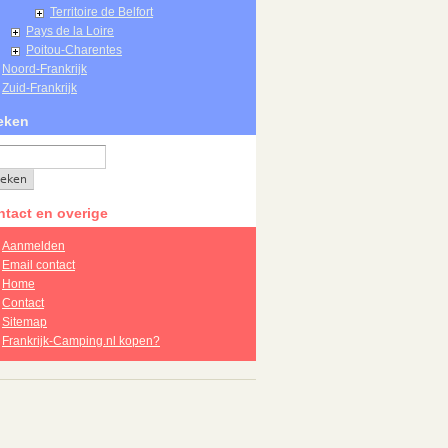
Territoire de Belfort
Pays de la Loire
Poitou-Charentes
Noord-Frankrijk
Zuid-Frankrijk
eken
tact en overige
Aanmelden
Email contact
Home
Contact
Sitemap
Frankrijk-Camping.nl kopen?