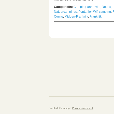
Categorieën:
Camping-aan-rivier
,
Doubs
,
Natuurcampings
,
Pontarlier
,
Wifi camping
,
Comté
,
Midden-Frankrijk
,
Frankrijk
Frankrijk Camping |
Privacy statement