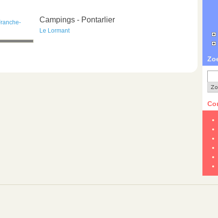
Campings - Pontarlier
Franche-
Le Lormant
Zo
Con