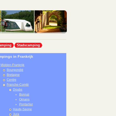
amping
Stadscamping
pings in Frankrijk
Midden-Frankrijk
Bourgondië
Bretagne
Centre
Franche-Comté
Doubs
Bonnal
Ornans
Pontarlier
Haute-Saone
Jura