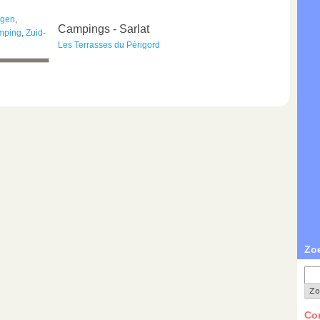
rgen
,
Campings - Sarlat
amping
,
Zuid-
Les Terrasses du Périgord
Zo
Con