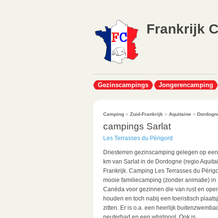
Frankrijk 
Gezinscampings
Jongerencamping
Camping
»
Zuid-Frankrijk
»
Aquitaine
»
Dordogn
campings Sarlat
Les Terrasses du Périgord
Driesterren gezinscamping gelegen op een
km van Sarlat in de Dordogne (regio Aquitai
Frankrijk. Camping Les Terrasses du Périgo
mooie familiecamping (zonder animatie) in S
Canéda voor gezinnen die van rust en ope
houden en toch nabij een toeristisch plaatsj
zitten. Er is o.a. een heerlijk buitenzwemba
peuterbad en een whirlpool. Ook is...