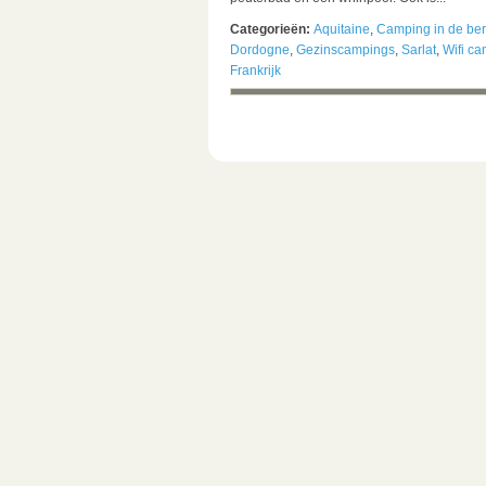
Categorieën:
Aquitaine
,
Camping in de be
Dordogne
,
Gezinscampings
,
Sarlat
,
Wifi c
Frankrijk