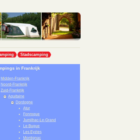
amping
Stadscamping
pings in Frankrijk
Midden-Frankrijk
Noord-Frankrijk
Zuid-Frankrijk
Aquitaine
Dordogne
Atur
Fonroque
Jumilhac-Le-Grand
Le Bugue
Les Eyzies
Montignac