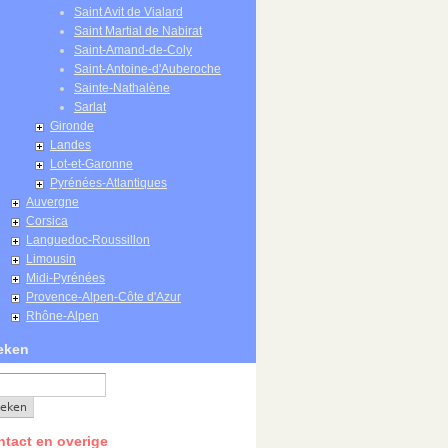
Saint Avit de Vialard
Saint Martial de Nabirat
Saint-Amand-de-Coly
Saint-Antoine-d'Auberoche
Sainte-Nathalène
Sarlat
Gironde
Landes
Lot-et-Garonne
Pyrénées-Atlantiques
Auvergne
Corsica
Languedoc-Roussillon
Limousin
Midi-Pyrénées
Provence-Alpen-Côte d'Azur
Rhône-Alpen
eken
tact en overige