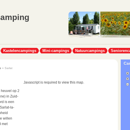
Camping
Kastelencampings
Mini-campings
Natuurcampings
Seniorenc
Cam
e
» Sarlat
Javascript is required to view this map.
 heuvel op 2
ne) in Zuid-
rd is een
arlat-la-
nheid
e willen
d met