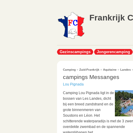
Frankrijk 
Gezinscampings
Jongerencamping
Camping
»
Zuid-Frankrijk
»
Aquitaine
»
Landes
»
campings Messanges
Lou Pignada
Camping Lou Pignada ligt in de
bossen van Les Landes, dicht
bij een breed zandstrand en de
grote binnenmeren van
Soustons en Léon. Het
schitterende waterparadijs is met de 3 zw
overdekte zwembad en de spannende
waterglijbanen het...