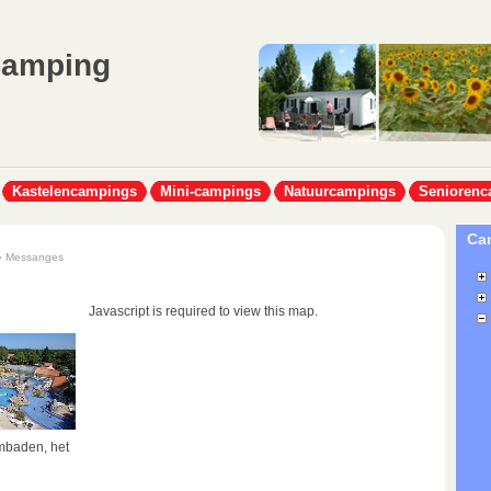
Camping
Kastelencampings
Mini-campings
Natuurcampings
Seniorenc
Cam
 Messanges
Javascript is required to view this map.
embaden, het