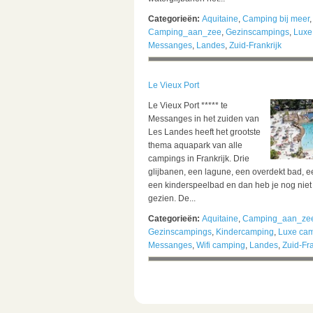
Categorieën:
Aquitaine
,
Camping bij meer
,
Camping_aan_zee
,
Gezinscampings
,
Luxe
Messanges
,
Landes
,
Zuid-Frankrijk
Le Vieux Port
Le Vieux Port ***** te
Messanges in het zuiden van
Les Landes heeft het grootste
thema aquapark van alle
campings in Frankrijk. Drie
glijbanen, een lagune, een overdekt bad, e
een kinderspeelbad en dan heb je nog niet 
gezien. De...
Categorieën:
Aquitaine
,
Camping_aan_ze
Gezinscampings
,
Kindercamping
,
Luxe ca
Messanges
,
Wifi camping
,
Landes
,
Zuid-Fra