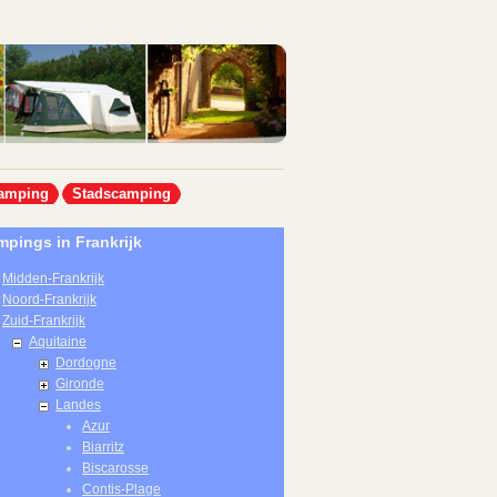
amping
Stadscamping
pings in Frankrijk
Midden-Frankrijk
Noord-Frankrijk
Zuid-Frankrijk
Aquitaine
Dordogne
Gironde
Landes
Azur
Biarritz
Biscarosse
Contis-Plage