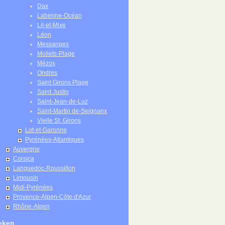
Dax
Labenne-Océan
Lit-et-Mixe
Léon
Messanges
Moliets-Plage
Mézos
Ondres
Saint Girons Plage
Saint Justin
Saint-Jean-de-Luz
Saint-Martin de-Seignanx
Vielle St. Girons
Lot-et-Garonne
Pyrénées-Atlantiques
Auvergne
Corsica
Languedoc-Roussillon
Limousin
Midi-Pyrénées
Provence-Alpen-Côte d'Azur
Rhône-Alpen
eken