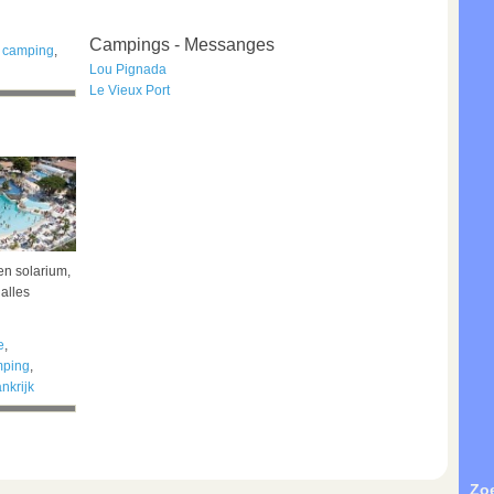
Campings - Messanges
 camping
,
Lou Pignada
Le Vieux Port
en solarium,
alles
e
,
mping
,
nkrijk
Zo