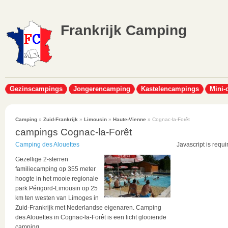
Frankrijk Camping
Gezinscampings
Jongerencamping
Kastelencampings
Mini-
Camping
»
Zuid-Frankrijk
»
Limousin
»
Haute-Vienne
» Cognac-la-Forêt
campings Cognac-la-Forêt
Camping des Alouettes
Javascript is requi
Gezellige 2-sterren
familiecamping op 355 meter
hoogte in het mooie regionale
park Périgord-Limousin op 25
km ten westen van Limoges in
Zuid-Frankrijk met Nederlandse eigenaren. Camping
des Alouettes in Cognac-la-Forêt is een licht glooiende
camping...