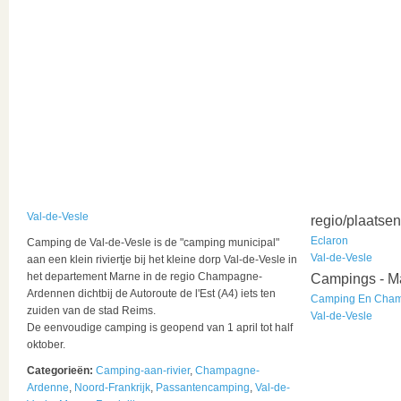
Val-de-Vesle
regio/plaatsen
Eclaron
Camping de Val-de-Vesle is de "camping municipal"
Val-de-Vesle
aan een klein riviertje bij het kleine dorp Val-de-Vesle in
het departement Marne in de regio Champagne-
Campings - M
Ardennen dichtbij de Autoroute de l'Est (A4) iets ten
Camping En Champ
zuiden van de stad Reims.
Val-de-Vesle
De eenvoudige camping is geopend van 1 april tot half
oktober.
Categorieën:
Camping-aan-rivier
,
Champagne-
Ardenne
,
Noord-Frankrijk
,
Passantencamping
,
Val-de-