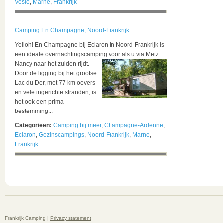
Vesle
,
Marne
,
Frankrijk
Camping En Champagne, Noord-Frankrijk
Yelloh! En Champagne bij Eclaron in Noord-Frankrijk is
een ideale overnachtingscamping voor als u via Metz
Nancy naar het zuiden rijdt.
Door de ligging bij het grootse
Lac du Der, met 77 km oevers
en vele ingerichte stranden, is
het ook een prima
bestemming...
Categorieën:
Camping bij meer
,
Champagne-Ardenne
,
Eclaron
,
Gezinscampings
,
Noord-Frankrijk
,
Marne
,
Frankrijk
Frankrijk Camping |
Privacy statement