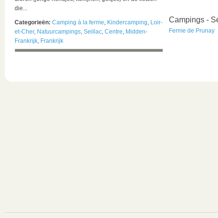
die...
Campings - Se
Categorieën:
Camping à la ferme
,
Kindercamping
,
Loir-
Ferme de Prunay
et-Cher
,
Natuurcampings
,
Seillac
,
Centre
,
Midden-
Frankrijk
,
Frankrijk