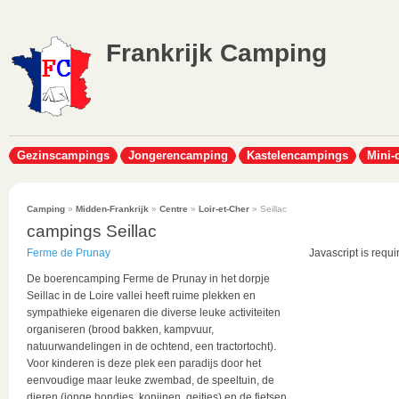
Frankrijk Camping
Gezinscampings
Jongerencamping
Kastelencampings
Mini-
Camping
»
Midden-Frankrijk
»
Centre
»
Loir-et-Cher
» Seillac
campings Seillac
Ferme de Prunay
Javascript is requi
De boerencamping Ferme de Prunay in het dorpje
Seillac in de Loire vallei heeft ruime plekken en
sympathieke eigenaren die diverse leuke activiteiten
organiseren (brood bakken, kampvuur,
natuurwandelingen in de ochtend, een tractortocht).
Voor kinderen is deze plek een paradijs door het
eenvoudige maar leuke zwembad, de speeltuin, de
dieren (jonge hondjes, konijnen, geitjes) en de fietsen