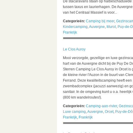
De stacaravans staan op halbeschaduwde 
tussen taxus en laurierhagen. De Auvergne 
van het Centraal Massief is voor...
Categorieën:
Camping bij meer
,
Gezinsca
Kindercamping
,
Auvergne
,
Murol
,
Puy-de-
Frankrijk
Le Clos Auroy
Mooi verzorgde, gezellige en luxe gezinsca
hart van de Auvergne dicht bij de Puy De D
Sterren Camping Le Clos Auroy in Orcet is
de kleine rivier l'Auzon in de buurt van Cle
Ferrand. Deze kwaliteitscamping heeft een 
zwembadcomplex (jacuzzi aanwezig) en g
sanitair. In de omgeving kunt u o.a. heerlij
(800 km wandelroutes!).
Categorieën:
Camping-aan-rivier
,
Gezinsc
Luxe camping
,
Auvergne
,
Orcet
,
Puy-de-D
Frankrijk
,
Frankrijk