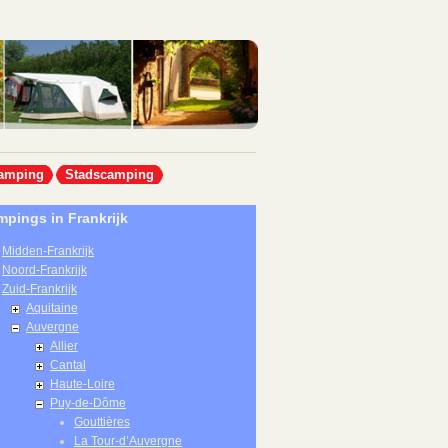
amping
Stadscamping
pings in Frankrijk
Midden-Frankrijk
Noord-Frankrijk
Zuid-Frankrijk
Aquitaine
Auvergne
Allier
Cantal
Haute-Loire
Puy-de-Dôme
Gouttières
La Tour-d’Auvergne