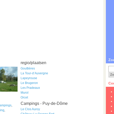
Zo
regio/plaatsen
Gouttières
La Tour-d’Auvergne
Lapeyrouse
Le Brugeron
Con
Les Pradeaux
Murol
Orcet
Campings - Puy-de-Dôme
ampings
,
Le Clos Auroy
ing
,