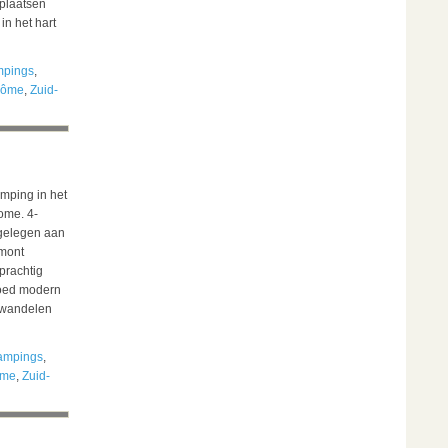
plaatsen
in het hart
mpings
,
Dôme
,
Zuid-
mping in het
ome. 4-
 gelegen aan
rmont
prachtig
oed modern
k wandelen
ampings
,
ôme
,
Zuid-