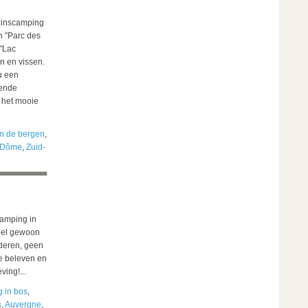
ezinscamping
n "Parc des
"Lac
n en vissen.
u een
kende
 het mooie
n de bergen
,
-Dôme
,
Zuid-
camping in
eel gewoon
nderen, geen
te beleven en
ving!...
 in bos
,
s
,
Auvergne
,