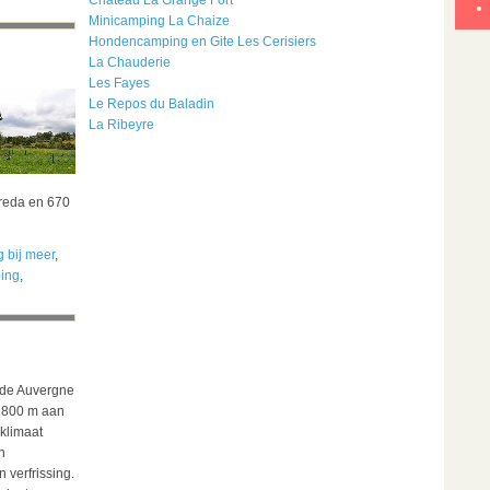
Château La Grange Fort
Minicamping La Chaize
Hondencamping en Gite Les Cerisiers
La Chauderie
Les Fayes
Le Repos du Baladin
La Ribeyre
Breda en 670
 bij meer
,
ing
,
 de Auvergne
n 800 m aan
 klimaat
n
verfrissing.