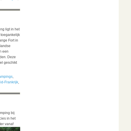
 ligt in het
 toegankelijk
nge Fort in
landse
en een
eden. Deze
el geschikt
ampings
,
id-Frankrijk
,
amping bij
ies in het
ter vanaf