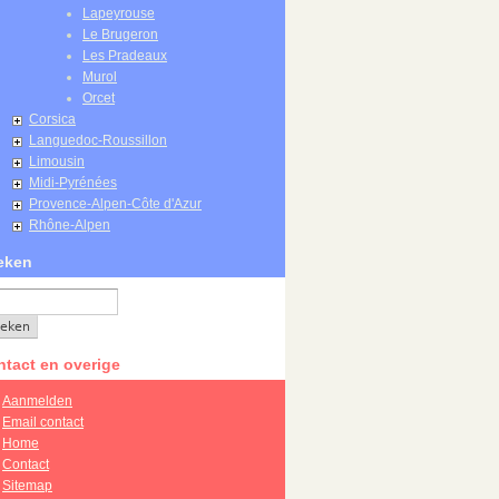
Lapeyrouse
Le Brugeron
Les Pradeaux
Murol
Orcet
Corsica
Languedoc-Roussillon
Limousin
Midi-Pyrénées
Provence-Alpen-Côte d'Azur
Rhône-Alpen
eken
tact en overige
Aanmelden
Email contact
Home
Contact
Sitemap