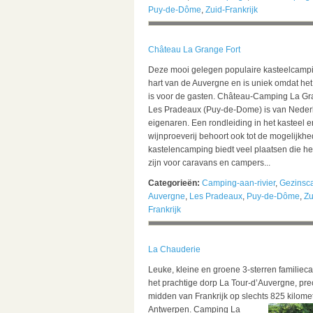
Puy-de-Dôme
,
Zuid-Frankrijk
Château La Grange Fort
Deze mooi gelegen populaire kasteelcamping
hart van de Auvergne en is uniek omdat het
is voor de gasten. Château-Camping La Gra
Les Pradeaux (Puy-de-Dome) is van Neder
eigenaren. Een rondleiding in het kasteel 
wijnproeverij behoort ook tot de mogelijkh
kastelencamping biedt veel plaatsen die he
zijn voor caravans en campers...
Categorieën:
Camping-aan-rivier
,
Gezinsc
Auvergne
,
Les Pradeaux
,
Puy-de-Dôme
,
Zu
Frankrijk
La Chauderie
Leuke, kleine en groene 3-sterren familiec
het prachtige dorp La Tour-d’Auvergne, prec
midden van Frankrijk op slechts 825 kilome
Antwerpen.
Camping La