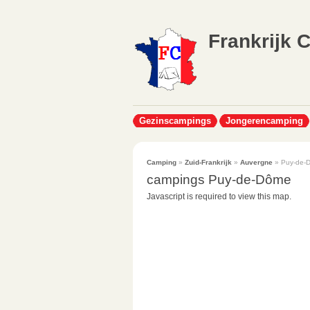
Frankrijk 
Gezinscampings
Jongerencamping
Camping
»
Zuid-Frankrijk
»
Auvergne
» Puy-de-
campings Puy-de-Dôme
Javascript is required to view this map.