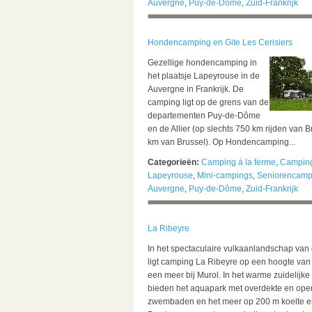
Auvergne
,
Puy-de-Dôme
,
Zuid-Frankrijk
Hondencamping en Gite Les Cerisiers
Gezellige hondencamping in
het plaatsje Lapeyrouse in de
Auvergne in Frankrijk. De
camping ligt op de grens van de
departementen Puy-de-Dôme
en de Allier (op slechts 750 km rijden van 
km van Brussel). Op Hondencamping...
Categorieën:
Camping à la ferme
,
Camping
Lapeyrouse
,
Mini-campings
,
Seniorencamp
Auvergne
,
Puy-de-Dôme
,
Zuid-Frankrijk
La Ribeyre
In het spectaculaire vulkaanlandschap van
ligt camping La Ribeyre op een hoogte va
een meer bij Murol. In het warme zuidelijke
bieden het aquapark met overdekte en ope
zwembaden en het meer op 200 m koelte en 