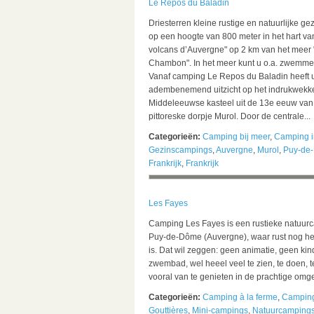
Le Repos du Baladin
Driesterren kleine rustige en natuurlijke g
op een hoogte van 800 meter in het hart va
volcans d’Auvergne" op 2 km van het meer 
Chambon". In het meer kunt u o.a. zwemme
Vanaf camping Le Repos du Baladin heeft 
adembenemend uitzicht op het indrukwek
Middeleeuwse kasteel uit de 13e eeuw van
pittoreske dorpje Murol. Door de centrale...
Categorieën:
Camping bij meer
,
Camping i
Gezinscampings
,
Auvergne
,
Murol
,
Puy-de
Frankrijk
,
Frankrijk
Les Fayes
Camping Les Fayes is een rustieke natuur
Puy-de-Dôme (Auvergne), waar rust nog h
is. Dat wil zeggen: geen animatie, geen ki
zwembad, wel heeel veel te zien, te doen, 
vooral van te genieten in de prachtige omge
Categorieën:
Camping à la ferme
,
Camping
Gouttières
,
Mini-campings
,
Natuurcamping