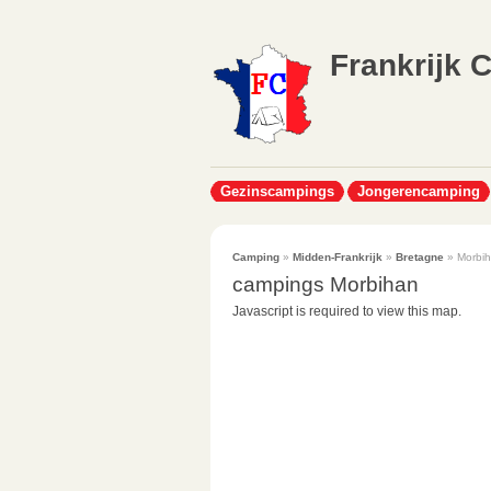
Frankrijk 
Gezinscampings
Jongerencamping
Camping
»
Midden-Frankrijk
»
Bretagne
» Morbi
campings Morbihan
Javascript is required to view this map.