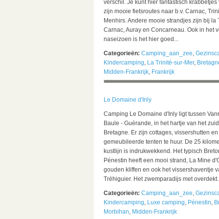
verschil. Je kunt hier fantastisch krabbetje
zijn mooie fietsroutes naar b.v. Carnac, Trini
Menhirs. Andere mooie strandjes zijn bij la T
Carnac, Auray en Concarneau. Ook in het v
naseizoen is het hier goed...
Categorieën:
Camping_aan_zee
,
Gezinsc
Kindercamping
,
La Trinité-sur-Mer
,
Bretagn
Midden-Frankrijk
,
Frankrijk
Le Domaine d'Inly
Camping Le Domaine d'Inly ligt tussen Van
Baule - Guérande, in het hartje van het zuid
Bretagne. Er zijn cottages, vissershutten en
gemeubileerde tenten te huur. De 25 kilome
kustlijn is indrukwekkend. Het typisch Breto
Pénestin heeft een mooi strand, La Mine d'
gouden kliffen en ook het vissershaventje 
Tréhiguier. Het zwemparadijs met overdekt..
Categorieën:
Camping_aan_zee
,
Gezinsc
Kindercamping
,
Luxe camping
,
Pénestin
,
B
Morbihan
,
Midden-Frankrijk