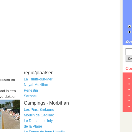
Zo
Con
regio/plaatsen
La Trinité-sur-Mer
bossen en
Noyal-Muzillac
Pénestin
and in een
Sarzeau
overdekt en
Campings - Morbihan
Les Pins, Bretagne
Moulin de Cadillac
Le Domaine d'Inly
de la Plage