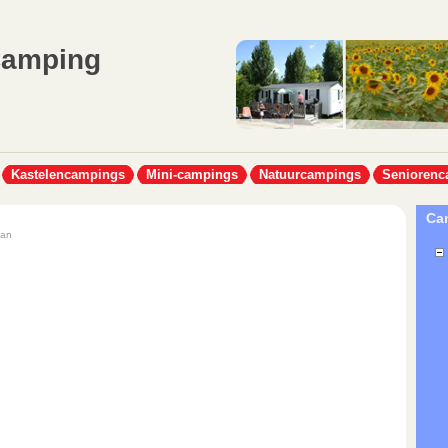
Camping
Kastelencampings
Mini-campings
Natuurcampings
Seniorenc
Cam
han