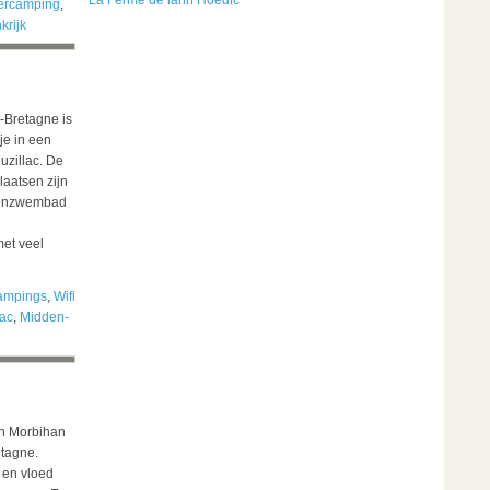
La Ferme de lann Hoedic
ercamping
,
krijk
-Bretagne is
e in een
uzillac. De
laatsen zijn
nnenzwembad
met veel
ampings
,
Wifi
lac
,
Midden-
an Morbihan
etagne.
 en vloed