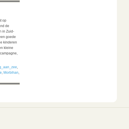
t op
and de
 in Zuid-
 een goede
ge kinderen
en kleine
de campagne,
g_aan_zee
,
e
,
Morbihan
,