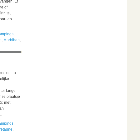
s vangen. Er
te of
rinite,
oor- en
ampings
,
e
,
Morbihan
,
nes en La
elijke
ter lange
nse plaatsje
Or, met
van
.
ampings
,
retagne
,