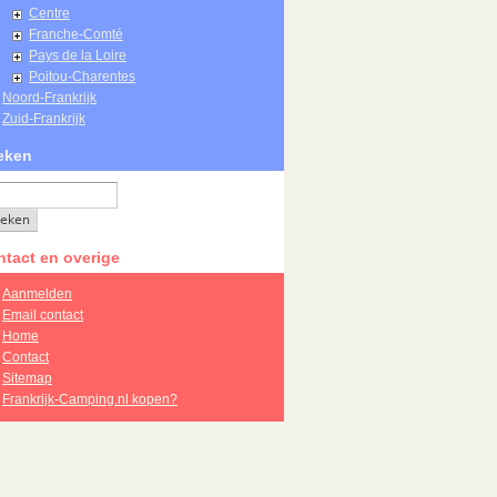
Centre
Franche-Comté
Pays de la Loire
Poitou-Charentes
Noord-Frankrijk
Zuid-Frankrijk
eken
tact en overige
Aanmelden
Email contact
Home
Contact
Sitemap
Frankrijk-Camping.nl kopen?