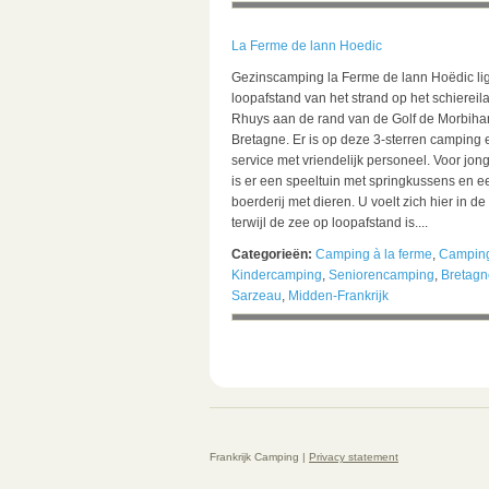
La Ferme de lann Hoedic
Gezinscamping la Ferme de lann Hoëdic lig
loopafstand van het strand op het schiereil
Rhuys aan de rand van de Golf de Morbihan
Bretagne. Er is op deze 3-sterren camping
service met vriendelijk personeel. Voor jon
is er een speeltuin met springkussens en e
boerderij met dieren. U voelt zich hier in 
terwijl de zee op loopafstand is....
Categorieën:
Camping à la ferme
,
Campin
Kindercamping
,
Seniorencamping
,
Bretagn
Sarzeau
,
Midden-Frankrijk
Frankrijk Camping |
Privacy statement