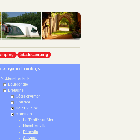
amping
Stadscamping
pings in Frankrijk
Midden-Frankrijk
Bourgondië
Bretagne
Côtes-d'Armor
Finistere
Ille-et-Vilaine
Morbihan
La Trinité-sur-Mer
Noyal-Muzillac
Pénestin
Sarzeau