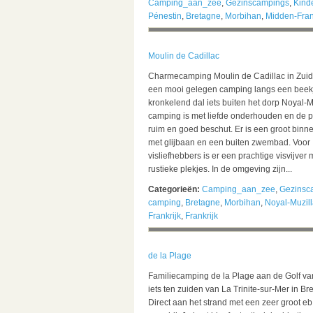
Camping_aan_zee
,
Gezinscampings
,
Kind
Pénestin
,
Bretagne
,
Morbihan
,
Midden-Fran
Moulin de Cadillac
Charmecamping Moulin de Cadillac in Zuid
een mooi gelegen camping langs een beekj
kronkelend dal iets buiten het dorp Noyal-M
camping is met liefde onderhouden en de p
ruim en goed beschut. Er is een groot bi
met glijbaan en een buiten zwembad. Voor
visliefhebbers is er een prachtige visvijver 
rustieke plekjes. In de omgeving zijn...
Categorieën:
Camping_aan_zee
,
Gezinsc
camping
,
Bretagne
,
Morbihan
,
Noyal-Muzil
Frankrijk
,
Frankrijk
de la Plage
Familiecamping de la Plage aan de Golf v
iets ten zuiden van La Trinite-sur-Mer in Br
Direct aan het strand met een zeer groot eb