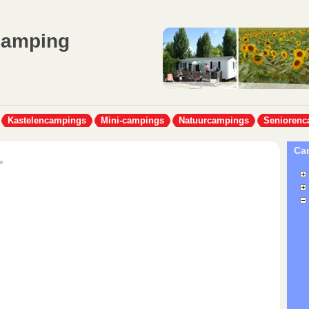
Camping
Kastelencampings
Mini-campings
Natuurcampings
Seniorenc
Cam
e