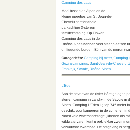
Camping des Lacs
Mooi tussen de Alpen en de
kleine meertjes van St. Jean-de-
Chevelu comfortabele
parkachtige 3-sterren
familiecamping. Op Flower
Camping des Lacs in de
Rhône-Alpes hebben veel staanplaatsen uit
omliggende bergen. Eén van de meren (van
Categorieën:
Camping bij meer
,
Camping i
Gezinscampings
,
Saint-Jean-de-Chevelu
,
Z
Frankrijk
,
Savoie
,
Rhône-Alpen
L'Eden
Aan de oever van de rivier Isère gelegen p
sterren camping in Landry in de Savoie in 
Alpen. Camping L'Eden ligt op 745 meter h
geschikt voor kamperen in de zomer en in d
Naast vele watersportmogelijkheden als raf
wildwatervaren kunt u ook lekker zwemmen
verwarmde zwembad. De omgeving is berg