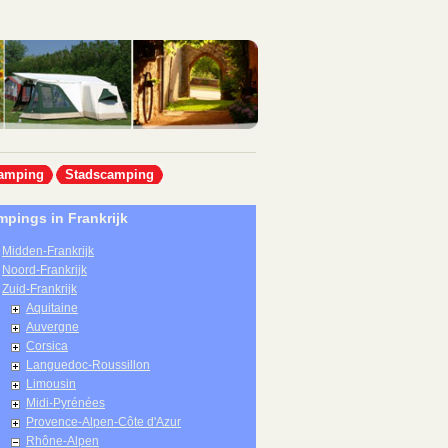
amping
Stadscamping
pings in Frankrijk
Midden-Frankrijk
Noord-Frankrijk
Zuid-Frankrijk
Aquitaine
Auvergne
Corsica
Languedoc-Roussillon
Limousin
Midi-Pyrénées
Provence-Alpen-Côte d'Azur
Rhône-Alpen