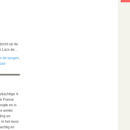
zicht op de
 Lacs de...
n de bergen
,
uid-
arkachtige 4-
de Franse
oogte en is
e winter.
ting en
 in het mooi
achtig en