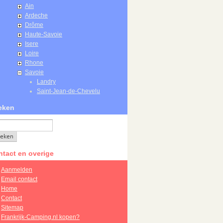
Ain
Ardeche
Drôme
Haute-Savoie
Isere
Loire
Rhone
Savoie
Landry
Saint-Jean-de-Chevelu
eken
tact en overige
Aanmelden
Email contact
Home
Contact
Sitemap
Frankrijk-Camping.nl kopen?