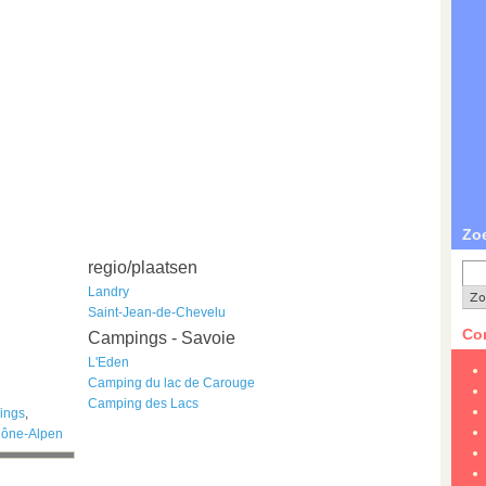
Zo
regio/plaatsen
Landry
Saint-Jean-de-Chevelu
Con
Campings - Savoie
L'Eden
Camping du lac de Carouge
Camping des Lacs
ings
,
ône-Alpen