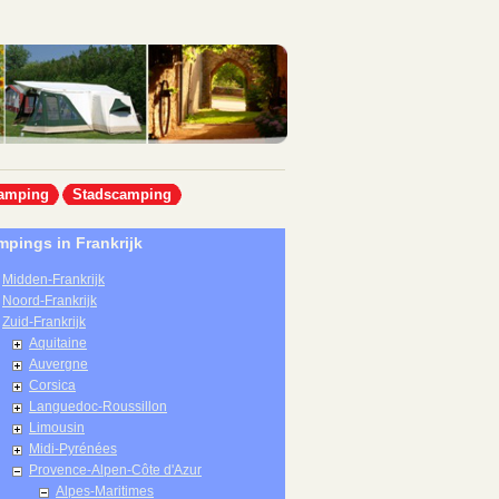
amping
Stadscamping
pings in Frankrijk
Midden-Frankrijk
Noord-Frankrijk
Zuid-Frankrijk
Aquitaine
Auvergne
Corsica
Languedoc-Roussillon
Limousin
Midi-Pyrénées
Provence-Alpen-Côte d'Azur
Alpes-Maritimes