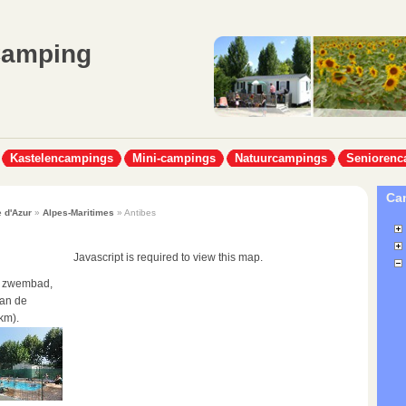
Camping
Kastelencampings
Mini-campings
Natuurcampings
Seniorenc
Cam
 d'Azur
»
Alpes-Maritimes
» Antibes
Javascript is required to view this map.
et zwembad,
aan de
km).