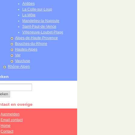
Antibes
La Colle-sur-Loup
La Môle
Mandelieu-la-Napoule
Saint-Paul-de-Vence
Villeneuve-Loubet-Plage
Alpes-de-Haute-Provence
Bouches-du-Rhone
Hautes-Alpes
Var
Vaucluse
Rhône-Alpen
eken
tact en overige
Aanmelden
Email contact
Home
Contact