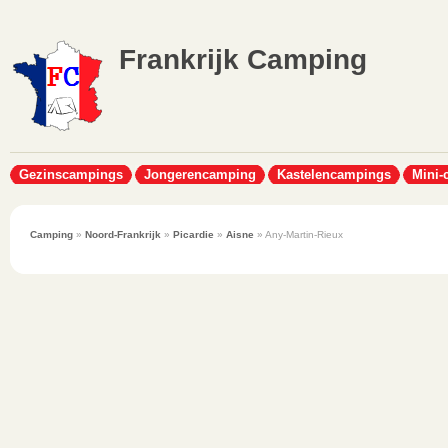
Frankrijk Camping
Gezinscampings
Jongerencamping
Kastelencampings
Mini-
Camping
»
Noord-Frankrijk
»
Picardie
»
Aisne
» Any-Martin-Rieux