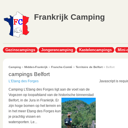
Frankrijk Camping
Gezinscampings
Jongerencamping
Kastelencampings
Mini-
Camping
»
Midden-Frankrijk
»
Franche-Comté
»
Territoire de Belfort
» Belfort
campings Belfort
L'Etang des Forges
Javascript is requi
Camping L'Etang des Forges ligt aan de voet van de
Vogezen op loopafstand van de historische binnenstad
Belfort, in de Jura in Frankrijk.
Er
zijn hoge bomen op het terrein en
in het meer Etang des Forges kun
je prachtig vissen en
watersporten. Le...