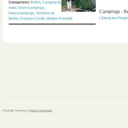
Categorieën:
Belfort
,
Camping bij
meer
,
Gezinscampings
,
Campings - Be
Natuurcampings
,
Territoire de
L'Etang des Forge
Belfort
,
Franche-Comté
,
Midden-Frankrijk
Frankrijk Camping |
Privacy statement