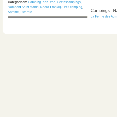
Categorieën:
Camping_aan_zee
,
Gezinscampings
,
Nampont Saint Martin
,
Noord-Frankrijk
,
Wifi camping
,
Campings - Na
Somme
,
Picardie
La Ferme des Aul