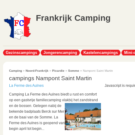
Frankrijk Camping
Gezinscampings
Jongerencamping
Kastelencampings
Mini-
Camping
»
Noord-Frankrijk
»
Picardie
»
Somme
» Nampont Saint Martin
campings Nampont Saint Martin
La Ferme des Aulnes
Javascript is requi
Camping La Ferme des Aulnes biedt u rust en comfort
op een gastvrije familiecamping vlakbij het zandstrand
en de bossen.
Gelegen nabij de
bekende badplaats Berck sur Mer
en de baai van de Somme. La
Ferme des Aulnes is geopend van
begin april tot begin...