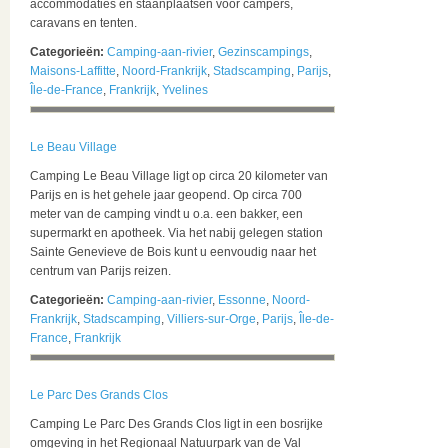
accommodaties en staanplaatsen voor campers,
caravans en tenten.
Categorieën:
Camping-aan-rivier
,
Gezinscampings
,
Maisons-Laffitte
,
Noord-Frankrijk
,
Stadscamping
,
Parijs
,
Île-de-France
,
Frankrijk
,
Yvelines
Le Beau Village
Camping Le Beau Village ligt op circa 20 kilometer van
Parijs en is het gehele jaar geopend. Op circa 700
meter van de camping vindt u o.a. een bakker, een
supermarkt en apotheek. Via het nabij gelegen station
Sainte Genevieve de Bois kunt u eenvoudig naar het
centrum van Parijs reizen.
Categorieën:
Camping-aan-rivier
,
Essonne
,
Noord-
Frankrijk
,
Stadscamping
,
Villiers-sur-Orge
,
Parijs
,
Île-de-
France
,
Frankrijk
Le Parc Des Grands Clos
Camping Le Parc Des Grands Clos ligt in een bosrijke
omgeving in het Regionaal Natuurpark van de Val