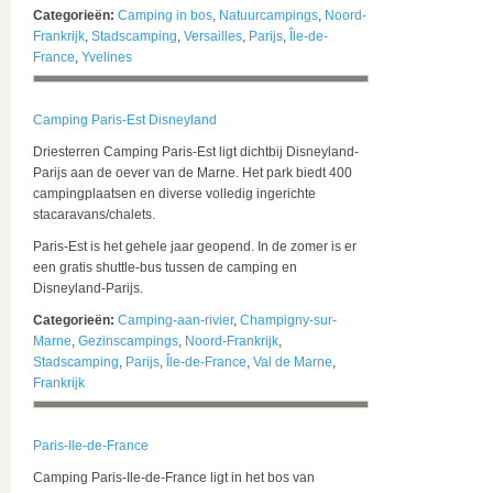
Categorieën:
Camping in bos
,
Natuurcampings
,
Noord-
Frankrijk
,
Stadscamping
,
Versailles
,
Parijs
,
Île-de-
France
,
Yvelines
Camping Paris-Est Disneyland
Driesterren Camping Paris-Est ligt dichtbij Disneyland-
Parijs aan de oever van de Marne. Het park biedt 400
campingplaatsen en diverse volledig ingerichte
stacaravans/chalets.
Paris-Est is het gehele jaar geopend. In de zomer is er
een gratis shuttle-bus tussen de camping en
Disneyland-Parijs.
Categorieën:
Camping-aan-rivier
,
Champigny-sur-
Marne
,
Gezinscampings
,
Noord-Frankrijk
,
Stadscamping
,
Parijs
,
Île-de-France
,
Val de Marne
,
Frankrijk
Paris-Ile-de-France
Camping Paris-Ile-de-France ligt in het bos van