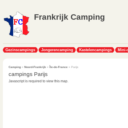
Frankrijk Camping
Gezinscampings
Jongerencamping
Kastelencampings
Mini-
Camping
»
Noord-Frankrijk
»
Île-de-France
» Parijs
campings Parijs
Javascript is required to view this map.