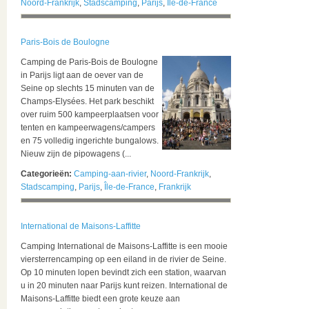
Noord-Frankrijk
,
Stadscamping
,
Parijs
,
Île-de-France
Paris-Bois de Boulogne
Camping de Paris-Bois de Boulogne
in Parijs ligt aan de oever van de
Seine op slechts 15 minuten van de
Champs-Elysées. Het park beschikt
over ruim 500 kampeerplaatsen voor
tenten en kampeerwagens/campers
en 75 volledig ingerichte bungalows.
Nieuw zijn de pipowagens (...
Categorieën:
Camping-aan-rivier
,
Noord-Frankrijk
,
Stadscamping
,
Parijs
,
Île-de-France
,
Frankrijk
International de Maisons-Laffitte
Camping International de Maisons-Laffitte is een mooie
viersterrencamping op een eiland in de rivier de Seine.
Op 10 minuten lopen bevindt zich een station, waarvan
u in 20 minuten naar Parijs kunt reizen. International de
Maisons-Laffitte biedt een grote keuze aan