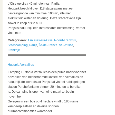
d'Oise op circa 45 minuten van Parijs.
Het park beschikt over 118 stacaravans met een
perceelgrootte van minimaal 100 m², alle met
elektriciteit, water en riolering. Deze stacaravans zijn
zowel te koop als te huur.
Parijs is natuurlijk een interessante bestemming. Verder
vindt men...
Categorieën:
Asnières-sur-Oise
,
Noord-Frankrijk
,
Stadscamping
,
Parijs
,
Île-de-France
,
Val-d'Oise
,
Frankrijk
Huttopia Versailles
Camping Huttopia Versailles is een prima basis voor het
bezoeken van het beroemde kasteel van Versailles en
natuurlijk de wereldstad Parijs dat via het nabij gelegen
station Porchefontaine binnen 20 minuten te bereiken
is. De camping is open van eind maart tot begin
november.
Gelegen in een bos op 4 hectare vindt u 180 ruime
kampeerplaatsen en diverse soorten
huuraccommodaties waaronder...