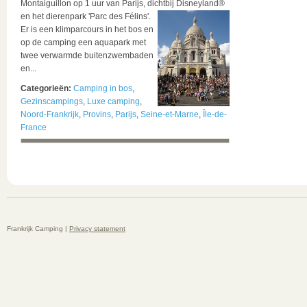
Montaiguillon op 1 uur van Parijs, dichtbij Disneyland®
en het dierenpark 'Parc des Félins'.
Er is een klimparcours in het bos en
op de camping een aquapark met
twee verwarmde buitenzwembaden
en...
Categorieën:
Camping in bos
,
Gezinscampings
,
Luxe camping
,
Noord-Frankrijk
,
Provins
,
Parijs
,
Seine-et-Marne
,
Île-de-
France
Frankrijk Camping |
Privacy statement