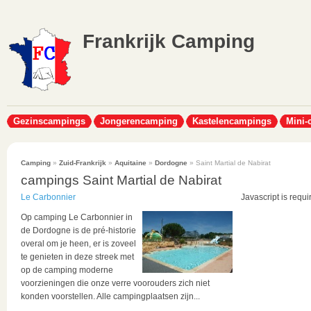
Frankrijk Camping
Gezinscampings
Jongerencamping
Kastelencampings
Mini-
Camping
»
Zuid-Frankrijk
»
Aquitaine
»
Dordogne
» Saint Martial de Nabirat
campings Saint Martial de Nabirat
Le Carbonnier
Javascript is requi
Op camping Le Carbonnier in
de Dordogne is de pré-historie
overal om je heen, er is zoveel
te genieten in deze streek met
op de camping moderne
voorzieningen die onze verre voorouders zich niet
konden voorstellen. Alle campingplaatsen zijn...