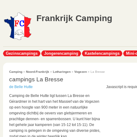
Frankrijk Camping
Gezinscampings
Jongerencamping
Kastelencampings
Mini-
Camping
»
Noord-Frankrijk
»
Lotharingen
»
Vogezen
» La Bresse
campings La Bresse
de Belle Hutte
Javascript is requi
Camping de Belle Hutte ligt tussen La Bresse en
Gérardmer in het hart van het Massief van de Vogezen
op een hoogte van 900 meter in een natuurlijke
omgeving dichtbij de oevers van gletsjermeren en
prachtige dennen- en sparrenbossen. U kunt hier bijna
het gehele jaar kamperen (van 15-12 tot 15-11). De
camping is gelegen in de omgeving van diverse pistes,
zodat men in de winter heerlijk kan...