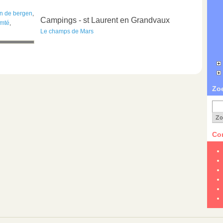
n de bergen
,
Campings - st Laurent en Grandvaux
mté
,
Le champs de Mars
Zo
Con