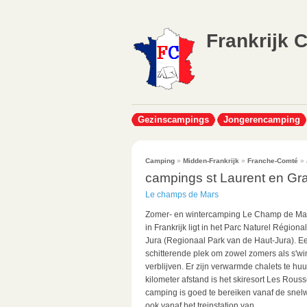
Frankrijk 
Gezinscampings
Jongerencamping
Camping
»
Midden-Frankrijk
»
Franche-Comté
»
campings st Laurent en G
Le champs de Mars
Zomer- en wintercamping Le Champ de Mar
in Frankrijk ligt in het Parc Naturel Régiona
Jura (Regionaal Park van de Haut-Jura). E
schitterende plek om zowel zomers als s'win
verblijven. Er zijn verwarmde chalets te hu
kilometer afstand is het skiresort Les Rous
camping is goed te bereiken vanaf de snel
ook vanaf het treinstation van...