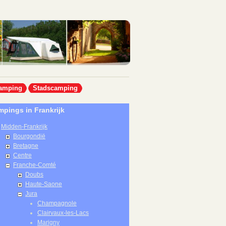
amping
Stadscamping
pings in Frankrijk
Midden-Frankrijk
Bourgondië
Bretagne
Centre
Franche-Comté
Doubs
Haute-Saone
Jura
Champagnole
Clairvaux-les-Lacs
Marigny