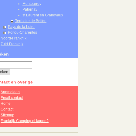
Montbarrey
Patornay
st Laurent en Grandvaux
Territoire de Belfort
Pays de la Loire
Poitou-Charentes
Noord-Frankrijk
Zuid-Frankrijk
eken
tact en overige
Aanmelden
Email contact
Home
Contact
Sitemap
Frankrijk-Camping.nl kopen?