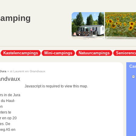
Camping
Kastelencampings
Mini-campings
Natuurcampings
Seniorenc
Cam
Jura
» st Laurent en Grandvaux
randvaux
Javascript is required to view this map.
s in de Jura
l du Haut-
en
ters te
ur en op 20
ses. De
weg A5 en