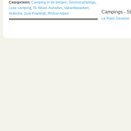
Categorieën:
Camping in de bergen
,
Gezinscampings
,
Luxe camping
,
St. Alban-Auriolles
,
Vakantieparken
,
Campings - St
Ardeche
,
Zuid-Frankrijk
,
Rhône-Alpen
Le Ranc Davaine