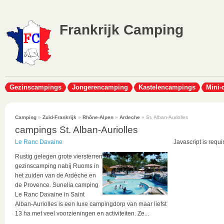
Frankrijk Camping
Gezinscampings
Jongerencamping
Kastelencampings
Mini-
Camping
»
Zuid-Frankrijk
»
Rhône-Alpen
»
Ardeche
» St. Alban-Auriolles
campings St. Alban-Auriolles
Le Ranc Davaine
Javascript is requi
Rustig gelegen grote viersterren
gezinscamping nabij Ruoms in
het zuiden van de Ardèche en
de Provence. Sunelia camping
Le Ranc Davaine in Saint
Alban-Auriolles is een luxe campingdorp van maar liefst
13 ha met veel voorzieningen en activiteiten. Ze...