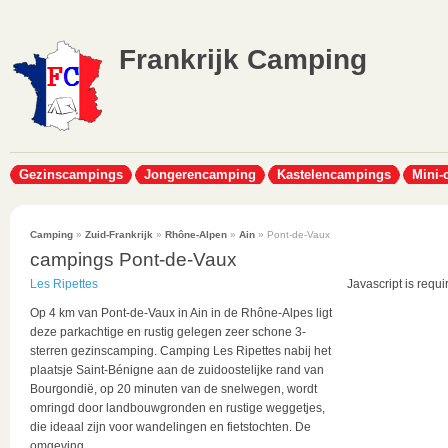
Frankrijk Camping
Gezinscampings
Jongerencamping
Kastelencampings
Mini-
Camping
»
Zuid-Frankrijk
»
Rhône-Alpen
»
Ain
» Pont-de-Vaux
campings Pont-de-Vaux
Les Ripettes
Javascript is requi
Op 4 km van Pont-de-Vaux in Ain in de Rhône-Alpes ligt
deze parkachtige en rustig gelegen zeer schone 3-
sterren gezinscamping. Camping Les Ripettes nabij het
plaatsje Saint-Bénigne aan de zuidoostelijke rand van
Bourgondië, op 20 minuten van de snelwegen, wordt
omringd door landbouwgronden en rustige weggetjes,
die ideaal zijn voor wandelingen en fietstochten. De
omgeving...