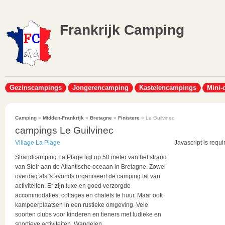
Frankrijk Camping
Gezinscampings
Jongerencamping
Kastelencampings
Mini-
Camping
»
Midden-Frankrijk
»
Bretagne
»
Finistere
» Le Guilvinec
campings Le Guilvinec
Village La Plage
Javascript is requi
Strandcamping La Plage ligt op 50 meter van het strand
van Steir aan de Atlantische oceaan in Bretagne. Zowel
overdag als 's avonds organiseert de camping tal van
activiteiten. Er zijn luxe en goed verzorgde
accommodaties, cottages en chalets te huur. Maar ook
kampeerplaatsen in een rustieke omgeving. Vele
soorten clubs voor kinderen en tieners met ludieke en
sportieve activiteiten. Wandelen...