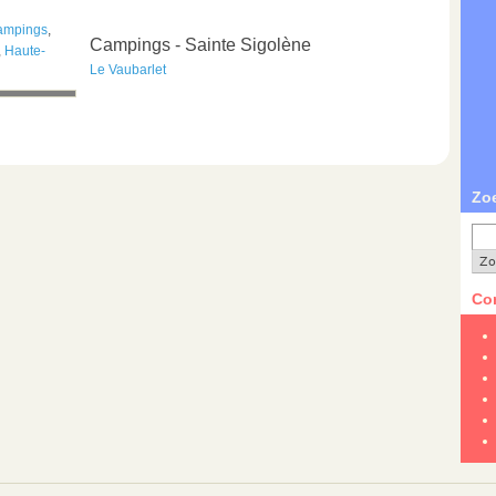
ampings
,
Campings - Sainte Sigolène
,
Haute-
Le Vaubarlet
Zo
Con