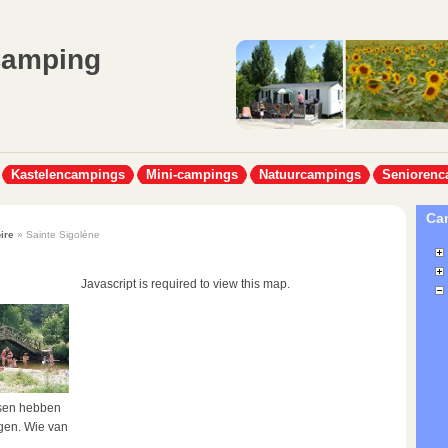
Camping
Kastelencampings
Mini-campings
Natuurcampings
Seniorenc
Cam
ire
» Sainte Sigolène
Javascript is required to view this map.
tsen hebben
rgen. Wie van