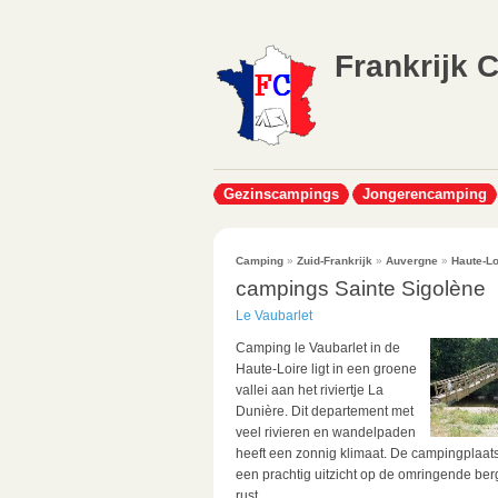
Frankrijk 
Gezinscampings
Jongerencamping
Camping
»
Zuid-Frankrijk
»
Auvergne
»
Haute-Lo
campings Sainte Sigolène
Le Vaubarlet
Camping le Vaubarlet in de
Haute-Loire ligt in een groene
vallei aan het riviertje La
Dunière. Dit departement met
veel rivieren en wandelpaden
heeft een zonnig klimaat. De campingplaa
een prachtig uitzicht op de omringende be
rust...