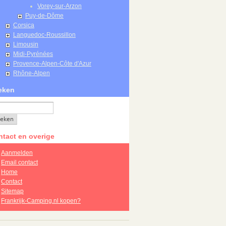
Vorey-sur-Arzon
Puy-de-Dôme
Corsica
Languedoc-Roussillon
Limousin
Midi-Pyrénées
Provence-Alpen-Côte d'Azur
Rhône-Alpen
eken
tact en overige
Aanmelden
Email contact
Home
Contact
Sitemap
Frankrijk-Camping.nl kopen?