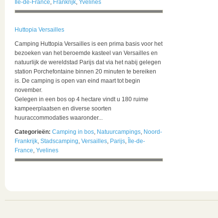
Île-de-France
,
Frankrijk
,
Yvelines
Huttopia Versailles
Camping Huttopia Versailles is een prima basis voor het
bezoeken van het beroemde kasteel van Versailles en
natuurlijk de wereldstad Parijs dat via het nabij gelegen
station Porchefontaine binnen 20 minuten te bereiken
is. De camping is open van eind maart tot begin
november.
Gelegen in een bos op 4 hectare vindt u 180 ruime
kampeerplaatsen en diverse soorten
huuraccommodaties waaronder...
Categorieën:
Camping in bos
,
Natuurcampings
,
Noord-
Frankrijk
,
Stadscamping
,
Versailles
,
Parijs
,
Île-de-
France
,
Yvelines