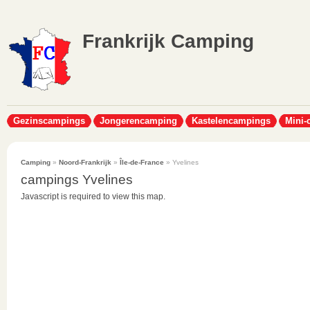
Frankrijk Camping
Gezinscampings
Jongerencamping
Kastelencampings
Mini-
Camping
»
Noord-Frankrijk
»
Île-de-France
» Yvelines
campings Yvelines
Javascript is required to view this map.