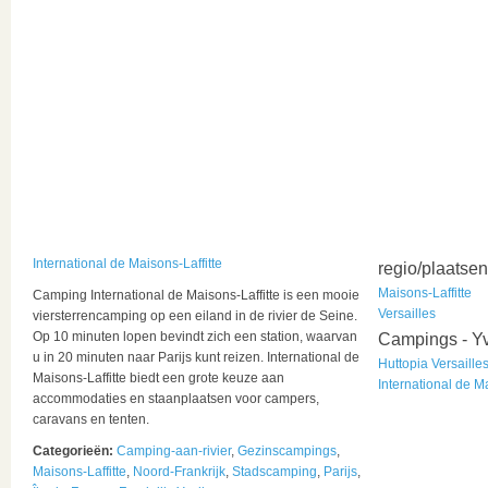
International de Maisons-Laffitte
regio/plaatsen
Maisons-Laffitte
Camping International de Maisons-Laffitte is een mooie
Versailles
viersterrencamping op een eiland in de rivier de Seine.
Op 10 minuten lopen bevindt zich een station, waarvan
Campings - Yv
u in 20 minuten naar Parijs kunt reizen. International de
Huttopia Versaille
Maisons-Laffitte biedt een grote keuze aan
International de Ma
accommodaties en staanplaatsen voor campers,
caravans en tenten.
Categorieën:
Camping-aan-rivier
,
Gezinscampings
,
Maisons-Laffitte
,
Noord-Frankrijk
,
Stadscamping
,
Parijs
,