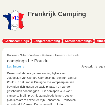
Frankrijk Camping
Gezinscampings
Jongerencamping
Kastelencampings
Mini-
Camping
»
Midden-Frankrijk
»
Bretagne
»
Finistere
» Le Pouldu
campings Le Pouldu
Les Embruns
Javascript is requi
Deze comfortabele gezinscamping ligt iets ten
zuidoosten van Clohars-Carnoët in het centrum van Le
Pouldu in het Franse Bretagne. De kampeerplaatsen
bevinden zich tussen de vaste plaatsen en worden
gescheiden door heggen. Er is een apart veld voor
campers. Er zijn prachtig aangelegde tuinen. Leuke
plaatsjes om te bezoeken zijn Concarneau, Pont Aven
en natuurlijk Carnac. De camping ligt midden...