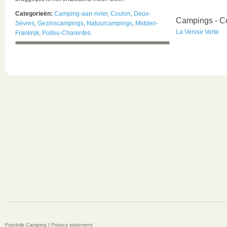
Categorieën:
Camping-aan-rivier
,
Coulon
,
Deux-
Campings - C
Sèvres
,
Gezinscampings
,
Natuurcampings
,
Midden-
La Venise Verte
Frankrijk
,
Poitou-Charentes
Frankrijk Camping |
Privacy statement