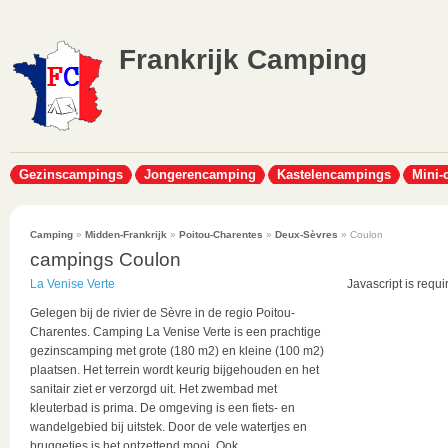
Frankrijk Camping
Gezinscampings
Jongerencamping
Kastelencampings
Mini-
Camping
»
Midden-Frankrijk
»
Poitou-Charentes
»
Deux-Sèvres
» Coulon
campings Coulon
La Venise Verte
Javascript is requi
Gelegen bij de rivier de Sèvre in de regio Poitou-
Charentes. Camping La Venise Verte is een prachtige
gezinscamping met grote (180 m2) en kleine (100 m2)
plaatsen. Het terrein wordt keurig bijgehouden en het
sanitair ziet er verzorgd uit. Het zwembad met
kleuterbad is prima. De omgeving is een fiets- en
wandelgebied bij uitstek. Door de vele watertjes en
bruggetjes is het ontzettend mooi. Ook...