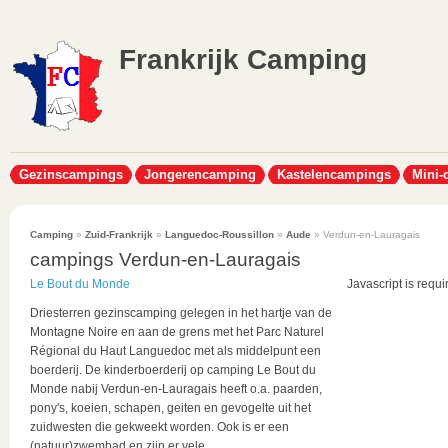
Frankrijk Camping
Gezinscampings
Jongerencamping
Kastelencampings
Mini-
Camping
»
Zuid-Frankrijk
»
Languedoc-Roussillon
»
Aude
» Verdun-en-Lauragais
campings Verdun-en-Lauragais
Le Bout du Monde
Javascript is requi
Driesterren gezinscamping gelegen in het hartje van de
Montagne Noire en aan de grens met het Parc Naturel
Régional du Haut Languedoc met als middelpunt een
boerderij. De kinderboerderij op camping Le Bout du
Monde nabij Verdun-en-Lauragais heeft o.a. paarden,
pony's, koeien, schapen, geiten en gevogelte uit het
zuidwesten die gekweekt worden. Ook is er een
(natuur)zwembad en zijn er vele...