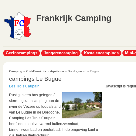
Frankrijk Camping
Gezinscampings
Jongerencamping
Kastelencampings
Mini-
Camping
»
Zuid-Frankrijk
»
Aquitaine
»
Dordogne
» Le Bugue
campings Le Bugue
Les Trois Caupain
Javascript is requi
Rustig in een bos gelegen 3-
sterren gezinscamping aan de
rivier de Vézère op loopafstand
van Le Bugue in de Dordogne.
Camping Les Trois Caupain
heeft een mooi verwarmd buitenzwembad,
binnenzwembad en peuterbad. In de omgeving kunt u
o.a. fietsen (fietsverhuur...