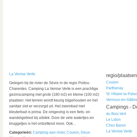
La Venise Verte
regio/plaatsen
Coulon
Gelegen bij de rivier de Sèvre in de regio Poitou-
Parthenay
Charentes. Camping La Venise Verte is een prachtige
St. Hilaire-la-Palu
gezinscamping met grote (180 m2) en kleine (100 m2)
Vernoux-en-Gâtin
plaatsen. Het terrein wordt keurig bijgehouden en het
sanitair ziet er verzorgd uit. Het zwembad met
Campings - D
kleuterbad is prima. De omgeving is een fiets- en
du Bois Vert
wandelgebied bij uitstek. Door de vele watertjes en
Le Lidon
bruggetjes is het ontzettend mooi. Ook...
Chez Baron
La Venise Verte
Categorieën:
Camping-aan-rivier
,
Coulon
,
Deux-