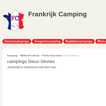
Frankrijk Camping
Gezinscampings
Jongerencamping
Kastelencampings
Mini-
Camping
»
Midden-Frankrijk
»
Poitou-Charentes
» Deux-Sèvres
campings Deux-Sèvres
Javascript is required to view this map.