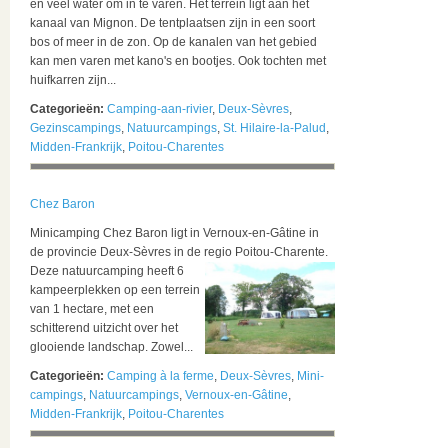
en veel water om in te varen. Het terrein ligt aan het
kanaal van Mignon. De tentplaatsen zijn in een soort
bos of meer in de zon. Op de kanalen van het gebied
kan men varen met kano's en bootjes. Ook tochten met
huifkarren zijn...
Categorieën:
Camping-aan-rivier
,
Deux-Sèvres
,
Gezinscampings
,
Natuurcampings
,
St. Hilaire-la-Palud
,
Midden-Frankrijk
,
Poitou-Charentes
Chez Baron
Minicamping Chez Baron ligt in Vernoux-en-Gâtine in
de provincie Deux-Sèvres in de regio Poitou-Charente.
Deze natuurcamping heeft 6
kampeerplekken op een terrein
van 1 hectare, met een
schitterend uitzicht over het
glooiende landschap. Zowel...
Categorieën:
Camping à la ferme
,
Deux-Sèvres
,
Mini-
campings
,
Natuurcampings
,
Vernoux-en-Gâtine
,
Midden-Frankrijk
,
Poitou-Charentes