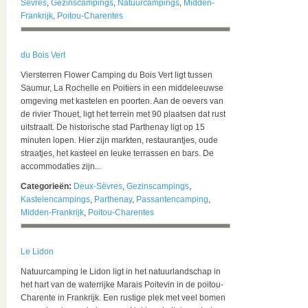
Sèvres
,
Gezinscampings
,
Natuurcampings
,
Midden-
Frankrijk
,
Poitou-Charentes
du Bois Vert
Viersterren Flower Camping du Bois Vert ligt tussen
Saumur, La Rochelle en Poitiers in een middeleeuwse
omgeving met kastelen en poorten. Aan de oevers van
de rivier Thouet, ligt het terrein met 90 plaatsen dat rust
uitstraalt. De historische stad Parthenay ligt op 15
minuten lopen. Hier zijn markten, restaurantjes, oude
straatjes, het kasteel en leuke terrassen en bars. De
accommodaties zijn...
Categorieën:
Deux-Sèvres
,
Gezinscampings
,
Kastelencampings
,
Parthenay
,
Passantencamping
,
Midden-Frankrijk
,
Poitou-Charentes
Le Lidon
Natuurcamping le Lidon ligt in het natuurlandschap in
het hart van de waterrijke Marais Poitevin in de poitou-
Charente in Frankrijk. Een rustige plek met veel bomen