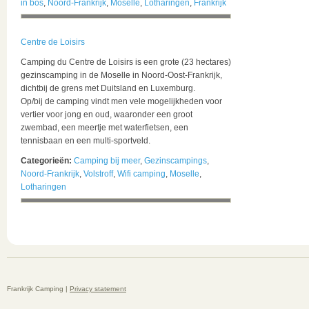
in bos
,
Noord-Frankrijk
,
Moselle
,
Lotharingen
,
Frankrijk
Centre de Loisirs
Camping du Centre de Loisirs is een grote (23 hectares)
gezinscamping in de Moselle in Noord-Oost-Frankrijk,
dichtbij de grens met Duitsland en Luxemburg.
Op/bij de camping vindt men vele mogelijkheden voor
vertier voor jong en oud, waaronder een groot
zwembad, een meertje met waterfietsen, een
tennisbaan en een multi-sportveld.
Categorieën:
Camping bij meer
,
Gezinscampings
,
Noord-Frankrijk
,
Volstroff
,
Wifi camping
,
Moselle
,
Lotharingen
Frankrijk Camping |
Privacy statement