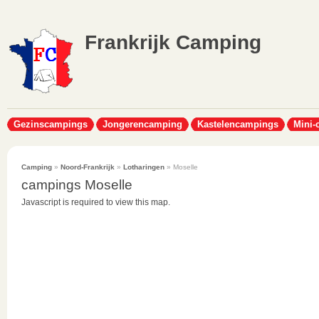
Frankrijk Camping
Gezinscampings
Jongerencamping
Kastelencampings
Mini-
Camping
»
Noord-Frankrijk
»
Lotharingen
» Moselle
campings Moselle
Javascript is required to view this map.