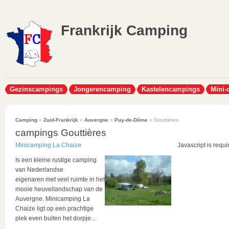
Frankrijk Camping
Gezinscampings
Jongerencamping
Kastelencampings
Mini-
Camping
»
Zuid-Frankrijk
»
Auvergne
»
Puy-de-Dôme
» Gouttières
campings Gouttières
Minicamping La Chaize
Javascript is requi
Is een kleine rustige camping
van Nederlandse
eigenaren
met veel ruimte
in het
mooie heuvellandschap van de
Auvergne.
Minicamping La
Chaize
ligt op een prachtige
plek even buiten het dorpje...