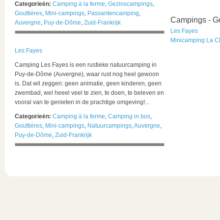
Categorieën:
Camping à la ferme
,
Gezinscampings
,
Gouttières
,
Mini-campings
,
Passantencamping
,
Campings - Go
Auvergne
,
Puy-de-Dôme
,
Zuid-Frankrijk
Les Fayes
Minicamping La C
Les Fayes
Camping Les Fayes is een rustieke natuurcamping in
Puy-de-Dôme (Auvergne), waar rust nog heel gewoon
is. Dat wil zeggen: geen animatie, geen kinderen, geen
zwembad, wel heeel veel te zien, te doen, te beleven en
vooral van te genieten in de prachtige omgeving!...
Categorieën:
Camping à la ferme
,
Camping in bos
,
Gouttières
,
Mini-campings
,
Natuurcampings
,
Auvergne
,
Puy-de-Dôme
,
Zuid-Frankrijk