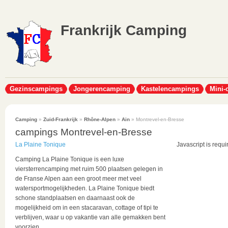
Frankrijk Camping
Gezinscampings
Jongerencamping
Kastelencampings
Mini-
Camping
»
Zuid-Frankrijk
»
Rhône-Alpen
»
Ain
» Montrevel-en-Bresse
campings Montrevel-en-Bresse
La Plaine Tonique
Javascript is requi
Camping La Plaine Tonique is een luxe
viersterrencamping met ruim 500 plaatsen gelegen in
de Franse Alpen aan een groot meer met veel
watersportmogelijkheden. La Plaine Tonique biedt
schone standplaatsen en daarnaast ook de
mogelijkheid om in een stacaravan, cottage of tipi te
verblijven, waar u op vakantie van alle gemakken bent
voorzien.