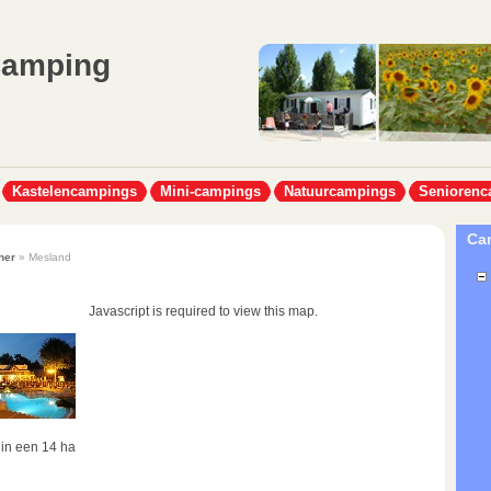
Camping
Kastelencampings
Mini-campings
Natuurcampings
Seniorenc
Cam
her
» Mesland
Javascript is required to view this map.
in een 14 ha