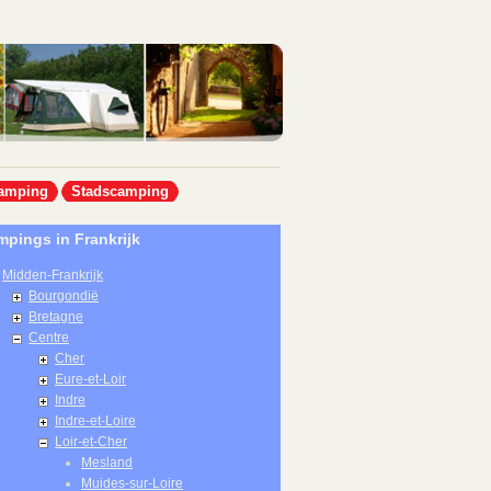
amping
Stadscamping
pings in Frankrijk
Midden-Frankrijk
Bourgondië
Bretagne
Centre
Cher
Eure-et-Loir
Indre
Indre-et-Loire
Loir-et-Cher
Mesland
Muides-sur-Loire