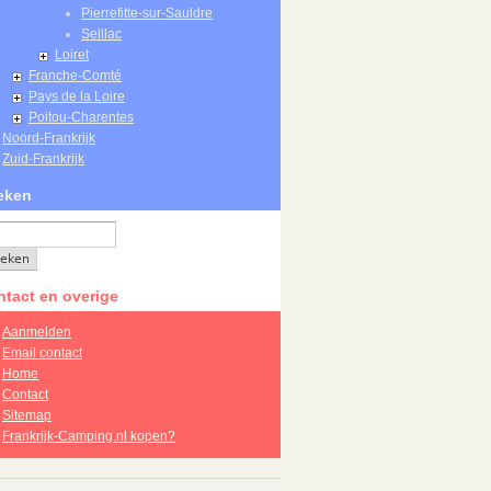
Pierrefitte-sur-Sauldre
Seillac
Loiret
Franche-Comté
Pays de la Loire
Poitou-Charentes
Noord-Frankrijk
Zuid-Frankrijk
eken
tact en overige
Aanmelden
Email contact
Home
Contact
Sitemap
Frankrijk-Camping.nl kopen?