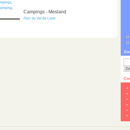
ampings
,
 camping
,
Campings - Mesland
Parc du Val de Loire
Zo
Con