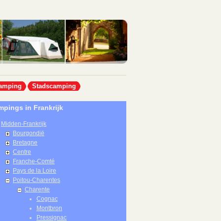
amping
Stadscamping
pings in Frankrijk
Midden-Frankrijk
Bourgondië
Bretagne
Centre
Franche-Comté
Pays de la Loire
Poitou-Charentes
Charente
Cognac
Montbron
Pressignac