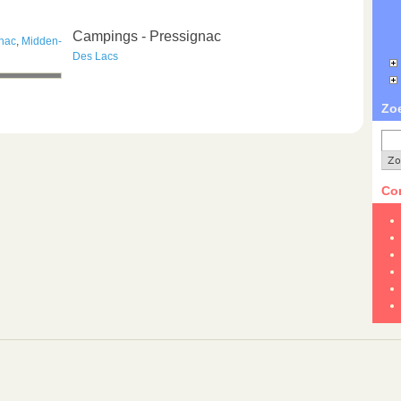
Campings - Pressignac
nac
,
Midden-
Des Lacs
Zo
Con