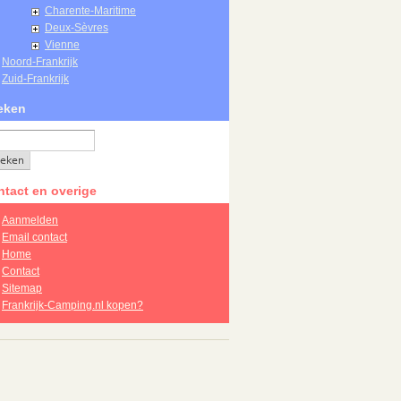
Charente-Maritime
Deux-Sèvres
Vienne
Noord-Frankrijk
Zuid-Frankrijk
eken
tact en overige
Aanmelden
Email contact
Home
Contact
Sitemap
Frankrijk-Camping.nl kopen?