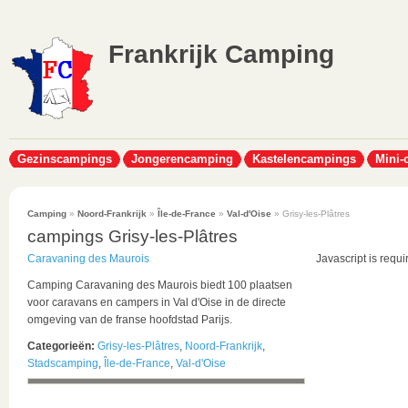
Frankrijk Camping
Gezinscampings
Jongerencamping
Kastelencampings
Mini-
Camping
»
Noord-Frankrijk
»
Île-de-France
»
Val-d'Oise
» Grisy-les-Plâtres
campings Grisy-les-Plâtres
Caravaning des Maurois
Javascript is requi
Camping Caravaning des Maurois biedt 100 plaatsen
voor caravans en campers in Val d'Oise in de directe
omgeving van de franse hoofdstad Parijs.
Categorieën:
Grisy-les-Plâtres
,
Noord-Frankrijk
,
Stadscamping
,
Île-de-France
,
Val-d'Oise