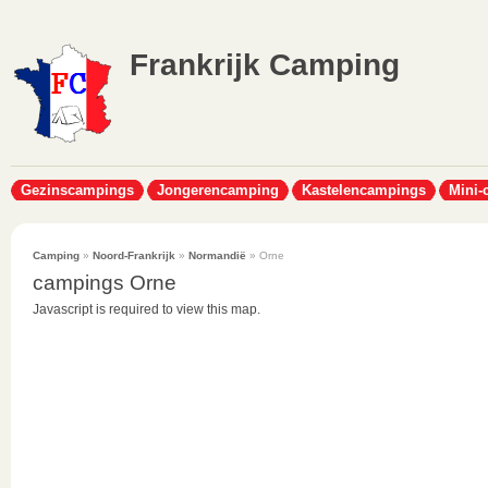
Frankrijk Camping
Gezinscampings
Jongerencamping
Kastelencampings
Mini-
Camping
»
Noord-Frankrijk
»
Normandië
» Orne
campings Orne
Javascript is required to view this map.