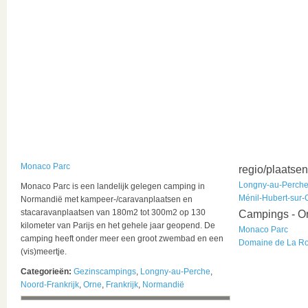
Monaco Parc
regio/plaatsen
Longny-au-Perch
Monaco Parc is een landelijk gelegen camping in
Ménil-Hubert-sur-
Normandië met kampeer-/caravanplaatsen en
stacaravanplaatsen van 180m2 tot 300m2 op 130
Campings - O
kilometer van Parijs en het gehele jaar geopend. De
Monaco Parc
camping heeft onder meer een groot zwembad en een
Domaine de La R
(vis)meertje.
Categorieën:
Gezinscampings
,
Longny-au-Perche
,
Noord-Frankrijk
,
Orne
,
Frankrijk
,
Normandië