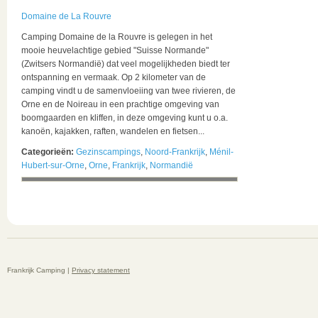
Domaine de La Rouvre
Camping Domaine de la Rouvre is gelegen in het
mooie heuvelachtige gebied "Suisse Normande"
(Zwitsers Normandië) dat veel mogelijkheden biedt ter
ontspanning en vermaak. Op 2 kilometer van de
camping vindt u de samenvloeiing van twee rivieren, de
Orne en de Noireau in een prachtige omgeving van
boomgaarden en kliffen, in deze omgeving kunt u o.a.
kanoën, kajakken, raften, wandelen en fietsen...
Categorieën:
Gezinscampings
,
Noord-Frankrijk
,
Ménil-
Hubert-sur-Orne
,
Orne
,
Frankrijk
,
Normandië
Frankrijk Camping |
Privacy statement